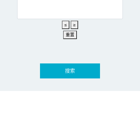
≤
≥
重置