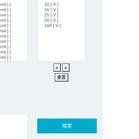
≤
≥
重置