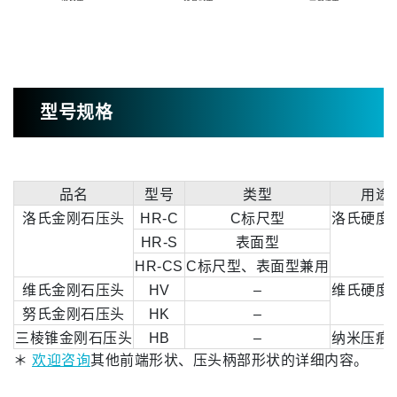
型号规格
品名
型号
类型
用途
洛氏金刚石压头
HR-C
C标尺型
洛氏硬度
HR-S
表面型
HR-CS
C标尺型、表面型兼用
维氏金刚石压头
HV
–
维氏硬度
努氏金刚石压头
HK
–
三棱锥金刚石压头
HB
–
纳米压痕
＊
欢迎咨询
其他前端形状、压头柄部形状的详细内容。