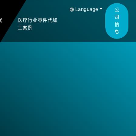
Language
公
司
代
医疗行业零件代加
信
工案例
息